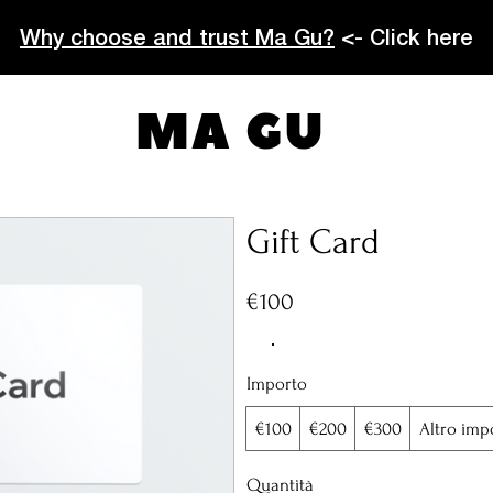
Why choose and trust Ma Gu?
<- Click here
MA GU
Gift Card
€100
Importo
€100
€200
€300
Altro imp
Quantità