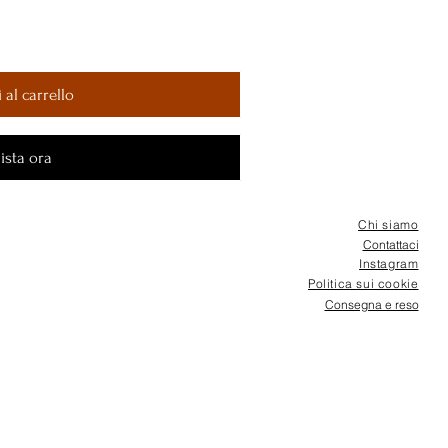
 al carrello
ista ora
Chi siamo
Contattaci
Instagram
Politica sui cookie
Consegna e reso