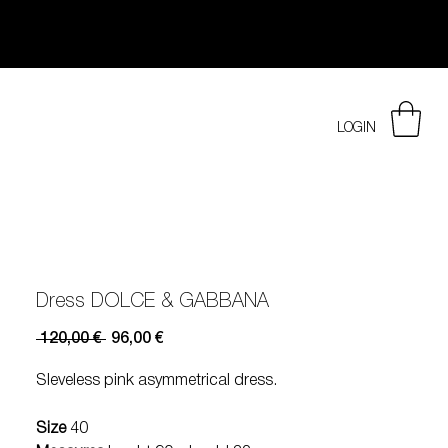
LOGIN
Dress DOLCE & GABBANA
Prezzo
Prezzo
 120,00 € 
96,00 €
regolare
scontato
Sleveless pink asymmetrical dress.
Size
40