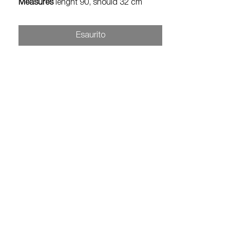
Measures
lenght 90, should 32 cm
Esaurito