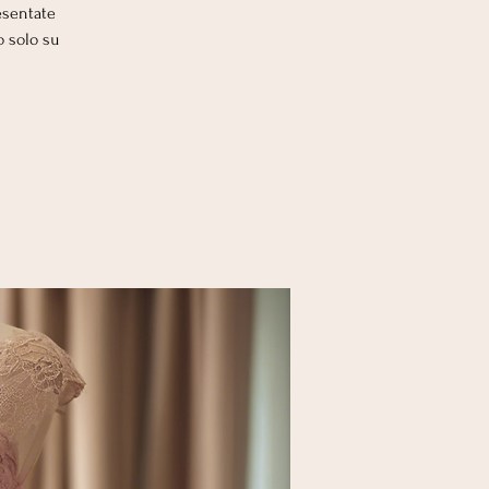
esentate
o solo su