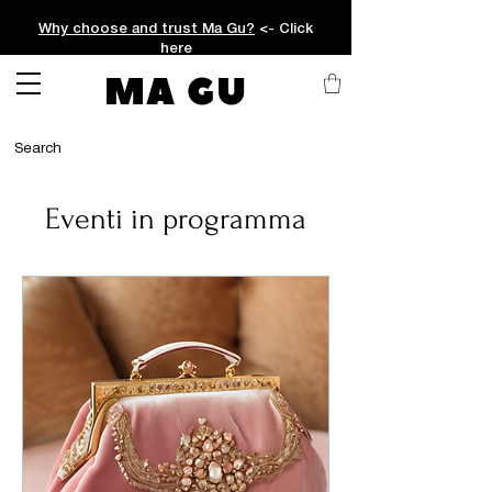
Why choose and trust Ma Gu?
<- Click
here
MA GU
Eventi in programma