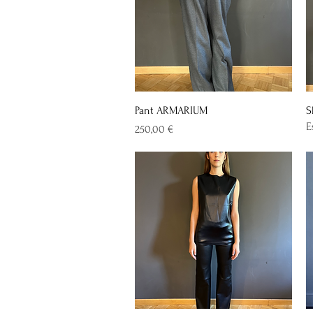
Vista rapida
Pant ARMARIUM
S
E
Prezzo
250,00 €