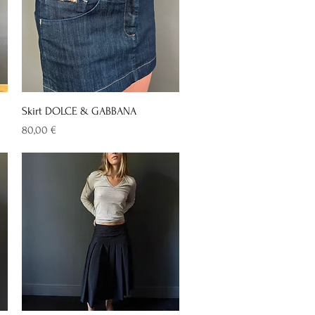
Vista rapida
Skirt DOLCE & GABBANA
Prezzo
80,00 €