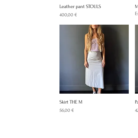
Vista rapida
Leather pant STOULS
M
E
Prezzo
400,00 €
Vista rapida
Skirt THE M
P
Prezzo
P
56,00 €
4