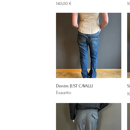
Prezzo
P
140,00 €
1
Vista rapida
Denim JUST CAVALLI
S
Esaurito
P
1