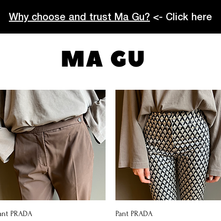
Why choose and trust Ma Gu?
<- Click here
MA GU
Vista rapida
Vista rapida
ant PRADA
Pant PRADA