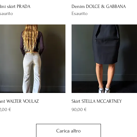
Vista rapida
Vista rapida
ini skirt PRADA
Denim DOLCE & GABBANA
saurito
Esaurito
Vista rapida
Vista rapida
ant WALTER VOULAZ
Skirt STELLA MCCARTNEY
rezzo
Prezzo
2,00 €
90,00 €
Carica altro