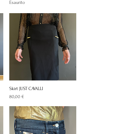
Esaurito
Vista rapida
Skirt JUST CAVALLI
Prezzo
80,00 €