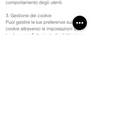
comportamento degli utenti.
3. Gestione dei cookie
Puoi gestire le tue preferenze sui
cookie attraverso le impostazioni del
tuo browser. Tuttavia, la disabilitazione
dei cookie potrebbe influenzare
alcune funzionalità del sito.
4. Modifiche alla politica
Ci riserviamo il diritto di modificare
questa politica sulla privacy e sui
cookie. Le modifiche saranno
pubblicate su questa pagina.
Per ulteriori informazioni o domande
sulla nostra politica sulla privacy e
l'uso dei cookie, contattaci all'indirizzo
[
maguvintage@gmail.com
].