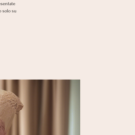
esentate
o solo su