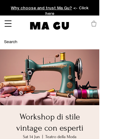
Why choose and trust Ma Gu?
<- Click
here
MA GU
Workshop di stile
vintage con esperti
Sat 14 Jun
  |  
Teatro della Moda